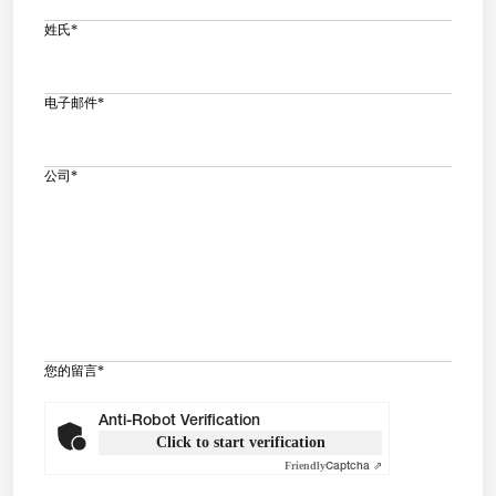
姓氏
*
电子邮件
*
公司
*
您的留言
*
Anti-Robot Verification
Click to start verification
Friendly
Captcha ⇗