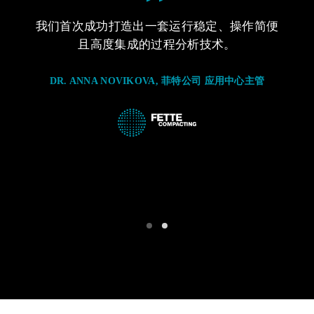
续化生
我们首次成功打造出一套运行稳定、操作简便
我们
价比优
且高度集成的过程分析技术。
产技
简易结
异的
DR. ANNA NOVIKOVA, 菲特公司 应用中心主管
户官、药
DR.